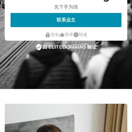
先下手为强
联系业主
lock
thumb_up_alt
watch_later
安全
简单
快速
verified_user
由 ELITEDOMAINS 验证