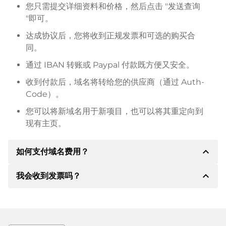
您只需提交详细资料和价格，然后点击 "发送查询
"即可。
达成协议后，您将收到正规发票和可选的购买合
同。
通过 IBAN 转账或 Paypal 付款既方便又安全。
收到付款后，域名将转给您的供应商（通过 Auth-
Code）。
您可以将新域名用于新项目，也可以将其重定向到
现有主页。
expand_less
如何支付域名费用？
expand_less
我会收到发票吗？
达成协议后，房东将通知您付款细节。房主随后会向您
提供 SEPA 银行的详细信息，如果需要，还可以提供
Paypal 或其他付款方式。
是的，卖方会向您寄送正规发票。如果购买价格较高，
您还会根据要求收到一份额外的购买合同。
转账时请务必注明域名和发票号码。